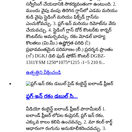
సర్వీసింగ్ చేయడానికి సౌకర్యవంతంగా ఉంటుంది. 2.
ముందు వైపు వంపు తిరిగిన గ్లాస్‌లో ఎడమ మరియు
కుడి వైపు స్లైడింగ్ మరియు ఫిక్స్‌డ్ గ్లాస్‌ను
ఎంచుకోవచ్చు. 3. ప్లగ్-ఇన్ మరియు రిమోట్‌ను వేరు
చేయవచ్చు. 4. స్లైడింగ్ గ్లాస్ డోర్ కౌంటర్‌కు కార్నర్
కౌంటర్‌ను అమర్చవచ్చు. రకం మోడల్ బాహ్య
కొలతలు (మి.మీ.) ఉష్ణోగ్రత పరిధి (℃)
ప్రభావవంతమైన పరిమాణం (లీ.) ప్రదర్శన ప్రాంతం
(㎡) DGKJ డెలి ఫుడ్ షోకేస్ కౌంటర్ DGBZ-
1311YSM 1250*1075*1215 -1~5 210 0...
ఉత్పత్తిని వీక్షించండి
ప్లగ్-ఇన్ రకం డబుల్ సి...
వీడియో కంబైన్డ్ ఐలాండ్ ఫ్రీజర్ పారామీటర్ 1.
ఐలాండ్ ఫ్రీజర్ లోపల కంప్రెసర్, ప్లగ్ ఇన్ రకం,
ఎక్కువ కాలం కలిపి ఉంచవచ్చు. 2. మా కలర్ కార్డ్
ఆధారంగా రంగును అనుకూలీకరించవచ్చు. 3.