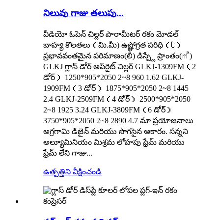
నిలువు గాజు తలుపు...
వీడియో ఓపెన్ చిల్లర్ పారామీటర్ రకం మోడల్
బాహ్య కొలతలు（మి.మీ) ఉష్ణోగ్రత పరిధి（℃）
ప్రభావవంతమైన పరిమాణం(లీ) డిస్ప్లే ప్రాంతం(㎡)
GLKJ గ్లాస్ డోర్ అప్‌రైట్ చిల్లర్ GLKJ-1309FM（2
డోర్） 1250*905*2050 2~8 960 1.62 GLKJ-
1909FM（3 డోర్） 1875*905*2050 2~8 1445
2.4 GLKJ-2509FM（4 డోర్） 2500*905*2050
2~8 1925 3.24 GLKJ-3809FM（6 డోర్）
3750*905*2050 2~8 2890 4.7 మా ప్రయోజనాలు
అగ్రగామి డిజైన్ మరియు సొగసైన ఆకారం. సన్నని
అల్యూమినియం మిశ్రమ లోహపు ఫ్రేమ్ మరియు
ఫ్రేమ్ లేని గాజు...
ఉత్పత్తిని వీక్షించండి