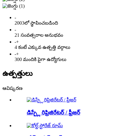
-
2003లో స్థాపించబడింది
-
21 సంవత్సరాల అనుభవం
-
+
4 కంటే ఎక్కువ ఉత్పత్తి వర్గాలు
-
+
300 మందికి పైగా ఉద్యోగులు
ఉత్పత్తులు
ఆవిష్కరణ
డిస్ప్లే రిఫ్రిజిరేటర్ / ఫ్రీజర్