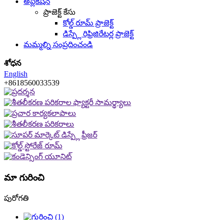
అప్లికేషన్
ప్రాజెక్ట్ కేసు
కోల్డ్ రూమ్ ప్రాజెక్ట్
డిస్ప్లే రిఫ్రిజిరేటర్ల ప్రాజెక్ట్
మమ్మల్ని సంప్రదించండి
శోధన
English
+8618560033539
మా గురించి
పురోగతి