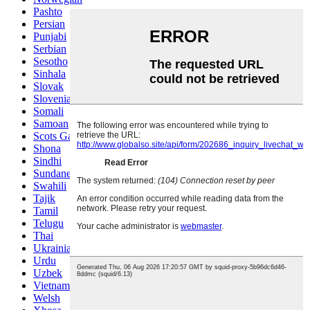
Pashto
Persian
Punjabi
Serbian
Sesotho
Sinhala
Slovak
Slovenian
Somali
Samoan
Scots Gaelic
Shona
Sindhi
Sundanese
Swahili
Tajik
Tamil
Telugu
Thai
Ukrainian
Urdu
Uzbek
Vietnamese
Welsh