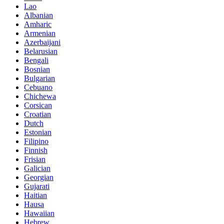
Lao
Albanian
Amharic
Armenian
Azerbaijani
Belarusian
Bengali
Bosnian
Bulgarian
Cebuano
Chichewa
Corsican
Croatian
Dutch
Estonian
Filipino
Finnish
Frisian
Galician
Georgian
Gujarati
Haitian
Hausa
Hawaiian
Hebrew