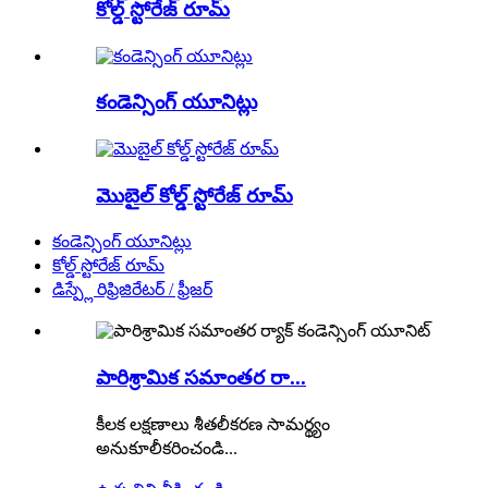
కోల్డ్ స్టోరేజ్ రూమ్
కండెన్సింగ్ యూనిట్లు
మొబైల్ కోల్డ్ స్టోరేజ్ రూమ్
కండెన్సింగ్ యూనిట్లు
కోల్డ్ స్టోరేజ్ రూమ్
డిస్ప్లే రిఫ్రిజిరేటర్ / ఫ్రీజర్
పారిశ్రామిక సమాంతర రా...
కీలక లక్షణాలు శీతలీకరణ సామర్థ్యం
అనుకూలీకరించండి...