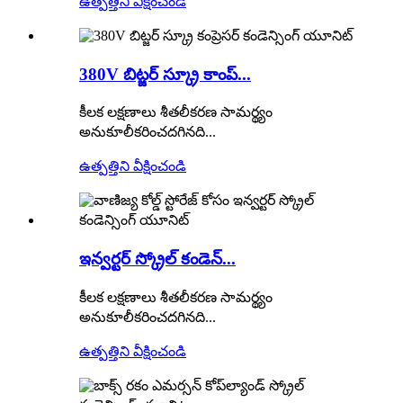
ఉత్పత్తిని వీక్షించండి
380V బిట్జర్ స్క్రూ కాంప్...
కీలక లక్షణాలు శీతలీకరణ సామర్థ్యం
అనుకూలీకరించదగినది...
ఉత్పత్తిని వీక్షించండి
ఇన్వర్టర్ స్క్రోల్ కండెన్...
కీలక లక్షణాలు శీతలీకరణ సామర్థ్యం
అనుకూలీకరించదగినది...
ఉత్పత్తిని వీక్షించండి