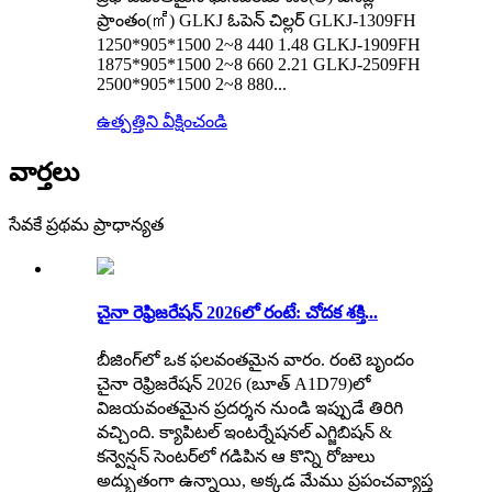
ప్రాంతం(㎡) GLKJ ఓపెన్ చిల్లర్ GLKJ-1309FH
1250*905*1500 2~8 440 1.48 GLKJ-1909FH
1875*905*1500 2~8 660 2.21 GLKJ-2509FH
2500*905*1500 2~8 880...
ఉత్పత్తిని వీక్షించండి
వార్తలు
సేవకే ప్రథమ ప్రాధాన్యత
చైనా రెఫ్రిజరేషన్ 2026లో రంటే: చోదక శక్తి...
బీజింగ్‌లో ఒక ఫలవంతమైన వారం. రంటె బృందం
చైనా రెఫ్రిజరేషన్ 2026 (బూత్ A1D79)లో
విజయవంతమైన ప్రదర్శన నుండి ఇప్పుడే తిరిగి
వచ్చింది. క్యాపిటల్ ఇంటర్నేషనల్ ఎగ్జిబిషన్ &
కన్వెన్షన్ సెంటర్‌లో గడిపిన ఆ కొన్ని రోజులు
అద్భుతంగా ఉన్నాయి, అక్కడ మేము ప్రపంచవ్యాప్త