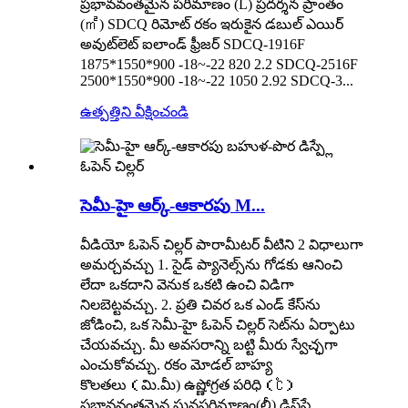
ప్రభావవంతమైన పరిమాణం (L) ప్రదర్శన ప్రాంతం
(㎡) SDCQ రిమోట్ రకం ఇరుకైన డబుల్ ఎయిర్
అవుట్‌లెట్ ఐలాండ్ ఫ్రీజర్ SDCQ-1916F
1875*1550*900 -18~-22 820 2.2 SDCQ-2516F
2500*1550*900 -18~-22 1050 2.92 SDCQ-3...
ఉత్పత్తిని వీక్షించండి
సెమీ-హై ఆర్క్-ఆకారపు M...
వీడియో ఓపెన్ చిల్లర్ పారామీటర్ వీటిని 2 విధాలుగా
అమర్చవచ్చు 1. సైడ్ ప్యానెల్స్‌ను గోడకు ఆనించి
లేదా ఒకదాని వెనుక ఒకటి ఉంచి విడిగా
నిలబెట్టవచ్చు. 2. ప్రతి చివర ఒక ఎండ్ కేస్‌ను
జోడించి, ఒక సెమీ-హై ఓపెన్ చిల్లర్ సెట్‌ను ఏర్పాటు
చేయవచ్చు. మీ అవసరాన్ని బట్టి మీరు స్వేచ్ఛగా
ఎంచుకోవచ్చు. రకం మోడల్ బాహ్య
కొలతలు（మి.మీ) ఉష్ణోగ్రత పరిధి（℃）
ప్రభావవంతమైన ఘనపరిమాణం(లీ) డిస్‌ప్లే