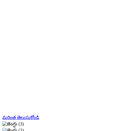
మరింత తెలుసుకోండి