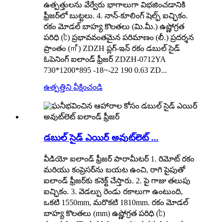
ఉత్పత్తులను వేర్వేరు భాగాలుగా విభజించడానికి
ఫ్రీజర్‌లో బుట్టలు. 4. నాన్-కూలింగ్ షెల్ఫ్ ఐచ్ఛికం.
రకం మోడల్ బాహ్య కొలతలు (మి.మీ.) ఉష్ణోగ్రత
పరిధి (℃) ప్రభావవంతమైన పరిమాణం (లీ.) ప్రదర్శన
ప్రాంతం (㎡) ZDZH ప్లగ్-ఇన్ రకం డబుల్ సైడ్
ఓపెనింగ్ ఐలాండ్ ఫ్రీజర్ ZDZH-0712YA
730*1200*895 -18~-22 190 0.63 ZD...
ఉత్పత్తిని వీక్షించండి
డబుల్ సైడ్ ఎయిర్ అవుట్‌లెట్ ...
వీడియో ఐలాండ్ ఫ్రీజర్ పారామీటర్ 1. రిమోట్ రకం
మరియు కంప్రెసర్‌ను బయట ఉంచి, రాగి పైపుతో
ఐలాండ్ ఫ్రీజర్‌కు కనెక్ట్ చేస్తారు. 2. పై గాజు తలుపు
ఐచ్ఛికం. 3. వెడల్పు రెండు రకాలుగా ఉంటుంది,
ఒకటి 1550mm, మరొకటి 1810mm. రకం మోడల్
బాహ్య కొలతలు (mm) ఉష్ణోగ్రత పరిధి (℃)