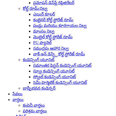
ప్రమోషన్ డిస్‌ప్లే రిఫ్రిజిరేటర్
కోల్డ్ రూమ్/నిల్వ
ఎయిర్ కూలర్
కంటైనర్ కోల్డ్ స్టోరేజ్ రూమ్
పండ్లు మరియు కూరగాయల నిల్వ
మాంసం నిల్వ
మొబైల్ కోల్డ్ స్టోరేజ్ రూమ్
PU ప్యానెల్
సముద్రపు ఆహార నిల్వ
వాక్-ఇన్ డిస్ప్లే కోల్డ్ స్టోరేజ్ రూమ్
కండెన్సింగ్ యూనిట్
సమాంతర పిస్టన్ కండెన్సింగ్ యూనిట్
స్క్రూ కండెన్సింగ్ యూనిట్
స్క్రోల్ కండెన్సింగ్ యూనిట్
సెమీ-హెర్మెటిక్ కండెన్సింగ్ యూనిట్
బాష్పీభవన కండెన్సర్
సేవలు
వార్తలు
కంపెనీ వార్తలు
పరిశ్రమ వార్తలు