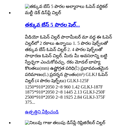
తక్కువ బేస్ 5 పొరల షెల్...
వీడియో ఓపెన్ చిల్లర్ పారామీటర్ మా వద్ద ఈ ఓపెన్
చిల్లర్‌లో 2 రకాలు ఉన్నాయి 1. 5 పొరల షెల్ఫ్‌లతో
తక్కువ బేస్ ఓపెన్ చిల్లర్ 2. 4 పొరల షెల్ఫ్‌లతో
సాధారణ ఓపెన్ చిల్లర్. మీరు మీ అవసరాన్ని బట్టి
స్వేచ్ఛగా ఎంచుకోవచ్చు. రకం మోడల్ బాహ్య
కొలతలు(mm) ఉష్ణోగ్రత పరిధి(℃) ప్రభావవంతమైన
పరిమాణం(L) ప్రదర్శన ప్రాంతం(m³) GLKJ ఓపెన్
చిల్లర్ (4 పొరల షెల్ఫ్‌లు) GLKJ-125F
1250*910*2050 2~8 960 1.42 GLKJ-187F
1875*910*2050 2~8 1445 2.13 GLKJ-250F
2500*910*2050 2~8 1925 2.84 GLKJ-375F
375...
ఉత్పత్తిని వీక్షించండి