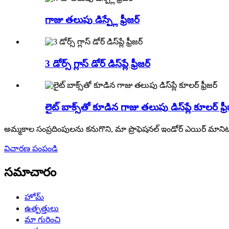
గాజు తలుపు డిస్ప్లే ఫ్రీజర్
3 డోర్స్ గ్లాస్ డోర్ డిస్‌ప్లే ఫ్రీజర్
లైట్ బాక్స్‌తో కూడిన గాజు తలుపు డిస్‌ప్లే కూలర్ ఫ్ర
అమ్మకాల సంప్రదింపులను కనుగొని, మా ప్రొఫెషనల్ ఇండోర్ ఎయిర్ మానిట
విచారణ పంపండి
సమాచారం
హోమ్
ఉత్పత్తులు
మా గురించి