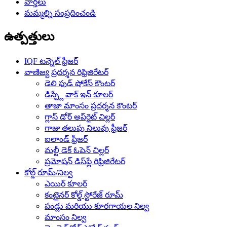
వార్తలు
మమ్మల్ని సంప్రదించండి
ఉత్పత్తులు
IQF టన్నెల్ ఫ్రీజర్
వాణిజ్య ప్రదర్శన రిఫ్రిజిరేటర్
డెలి ఫుడ్ షోకేస్ కౌంటర్
డిస్ప్లే వాక్ ఇన్ కూలర్
తాజా మాంసం ప్రదర్శన కౌంటర్
గ్లాస్ డోర్ అప్‌రైట్ చిల్లర్
గాజు తలుపు నిలువు ఫ్రీజర్
ఐలాండ్ ఫ్రీజర్
మల్టీ డెక్ ఓపెన్ చిల్లర్
ప్రమోషన్ డిస్‌ప్లే రిఫ్రిజిరేటర్
కోల్డ్ రూమ్/నిల్వ
ఎయిర్ కూలర్
కంటైనర్ కోల్డ్ స్టోరేజ్ రూమ్
పండ్లు మరియు కూరగాయల నిల్వ
మాంసం నిల్వ