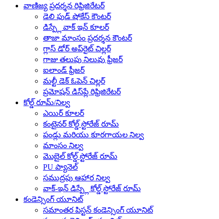
వాణిజ్య ప్రదర్శన రిఫ్రిజిరేటర్
డెలి ఫుడ్ షోకేస్ కౌంటర్
డిస్ప్లే వాక్ ఇన్ కూలర్
తాజా మాంసం ప్రదర్శన కౌంటర్
గ్లాస్ డోర్ అప్‌రైట్ చిల్లర్
గాజు తలుపు నిలువు ఫ్రీజర్
ఐలాండ్ ఫ్రీజర్
మల్టీ డెక్ ఓపెన్ చిల్లర్
ప్రమోషన్ డిస్‌ప్లే రిఫ్రిజిరేటర్
కోల్డ్ రూమ్/నిల్వ
ఎయిర్ కూలర్
కంటైనర్ కోల్డ్ స్టోరేజ్ రూమ్
పండ్లు మరియు కూరగాయల నిల్వ
మాంసం నిల్వ
మొబైల్ కోల్డ్ స్టోరేజ్ రూమ్
PU ప్యానెల్
సముద్రపు ఆహార నిల్వ
వాక్-ఇన్ డిస్ప్లే కోల్డ్ స్టోరేజ్ రూమ్
కండెన్సింగ్ యూనిట్
సమాంతర పిస్టన్ కండెన్సింగ్ యూనిట్