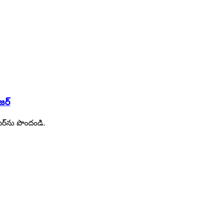
ీజర్
ర్‌ను పొందండి.