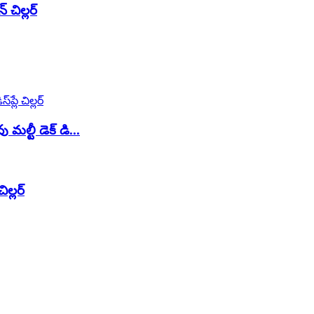
 చిల్లర్
మల్టీ డెక్ డి...
ల్లర్