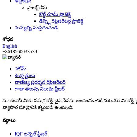
అప్లికేషన్
ప్రాజెక్ట్ కేసు
కోల్డ్ రూమ్ ప్రాజెక్ట్
డిస్ప్లే రిఫ్రిజిరేటర్ల ప్రాజెక్ట్
మమ్మల్ని సంప్రదించండి
శోధన
English
+8618560033539
హోమ్
ఉత్పత్తులు
వాణిజ్య ప్రదర్శన రిఫ్రిజిరేటర్
గాజు తలుపు నిలువు ఫ్రీజర్
మా కంపెనీ మీకు సమగ్ర కోల్డ్ చైన్ సేవను అందించడానికి మరియు మీ కోల
వ్యాపార సూత్రానికి కట్టుబడి ఉంటుంది.
వర్గాలు
IQF టన్నెల్ ఫ్రీజర్