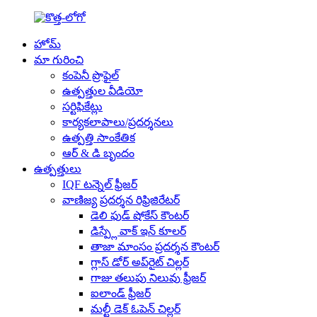
హోమ్
మా గురించి
కంపెనీ ప్రొఫైల్
ఉత్పత్తుల వీడియో
సర్టిఫికేట్లు
కార్యకలాపాలు/ప్రదర్శనలు
ఉత్పత్తి సాంకేతిక
ఆర్ & డి బృందం
ఉత్పత్తులు
IQF టన్నెల్ ఫ్రీజర్
వాణిజ్య ప్రదర్శన రిఫ్రిజిరేటర్
డెలి ఫుడ్ షోకేస్ కౌంటర్
డిస్ప్లే వాక్ ఇన్ కూలర్
తాజా మాంసం ప్రదర్శన కౌంటర్
గ్లాస్ డోర్ అప్‌రైట్ చిల్లర్
గాజు తలుపు నిలువు ఫ్రీజర్
ఐలాండ్ ఫ్రీజర్
మల్టీ డెక్ ఓపెన్ చిల్లర్