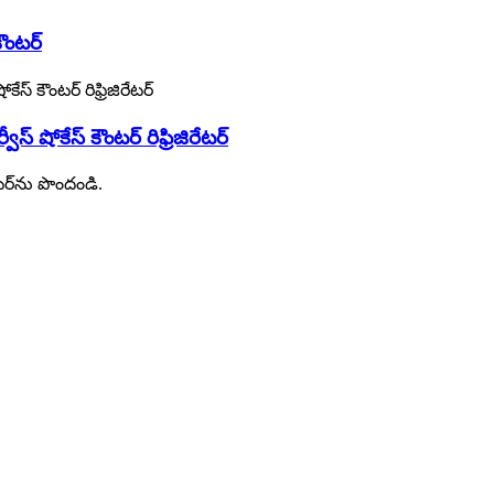
కౌంటర్
స్ షోకేస్ కౌంటర్ రిఫ్రిజిరేటర్
ర్‌ను పొందండి.