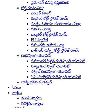
ప్రమోషన్ డిస్‌ప్లే రిఫ్రిజిరేటర్
కోల్డ్ రూమ్/నిల్వ
ఎయిర్ కూలర్
కంటైనర్ కోల్డ్ స్టోరేజ్ రూమ్
పండ్లు మరియు కూరగాయల నిల్వ
మాంసం నిల్వ
మొబైల్ కోల్డ్ స్టోరేజ్ రూమ్
PU ప్యానెల్
సముద్రపు ఆహార నిల్వ
వాక్-ఇన్ డిస్ప్లే కోల్డ్ స్టోరేజ్ రూమ్
కండెన్సింగ్ యూనిట్
సమాంతర పిస్టన్ కండెన్సింగ్ యూనిట్
స్క్రూ కండెన్సింగ్ యూనిట్
స్క్రోల్ కండెన్సింగ్ యూనిట్
సెమీ-హెర్మెటిక్ కండెన్సింగ్ యూనిట్
బాష్పీభవన కండెన్సర్
సేవలు
వార్తలు
కంపెనీ వార్తలు
పరిశ్రమ వార్తలు