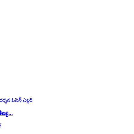
జ్య...